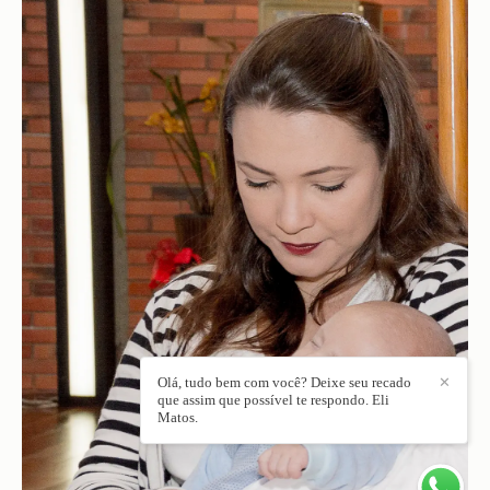
Olá, tudo bem com você? Deixe seu recado
✕
que assim que possível te respondo. Eli
Matos.