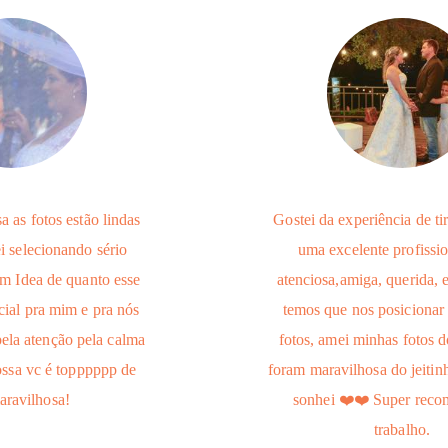
 as fotos estão lindas
Gostei da experiência de tir
 selecionando sério
uma excelente profissio
m Idea de quanto esse
atenciosa,amiga, querida,
ial pra mim e pra nós
temos que nos posicionar 
ela atenção pela calma
fotos, amei minhas fotos 
ossa vc é topppppp de
foram maravilhosa do jeiti
aravilhosa!
sonhei ❤️❤️ Super reco
trabalho.