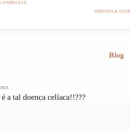
& ANDRILELE
ADRIANA & EVE
Blog
e 2023
é a tal doença celíaca!!???
59
2min de leitura