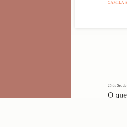
DAINE DA FONTOURA
CAMILA 
25 de Set d
O que 
52