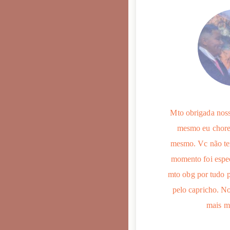
sculpa a hora! Mas então, muito
Mto obrigada nossa
o pelo carinho de sempre, pelo
mesmo eu chorei
 cada detalhe, por envolver o
mesmo. Vc não te
em teu trabalho! Tô encantada
momento foi espec
deza e qualidade que tu sempre
mto obg por tudo p
orcionou. Só pelo próximo, um
pelo capricho. N
super beijo
mais m