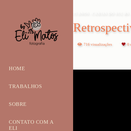
15 ANOS
CAXIAS DO SUL RS
Retrospecti
716
visualizações
0
c
HOME
TRABALHOS
SOBRE
CONTATO COM A
ELI