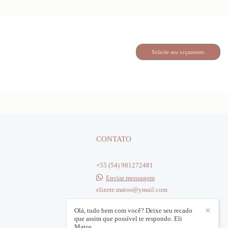
Solicite seu orçamento
CONTATO
+55 (54) 981272481
Enviar mensagem
elizete.matos@ymail.com
Caxias do Sul / RS
Olá, tudo bem com você? Deixe seu recado
✕
que assim que possível te respondo. Eli
Matos.