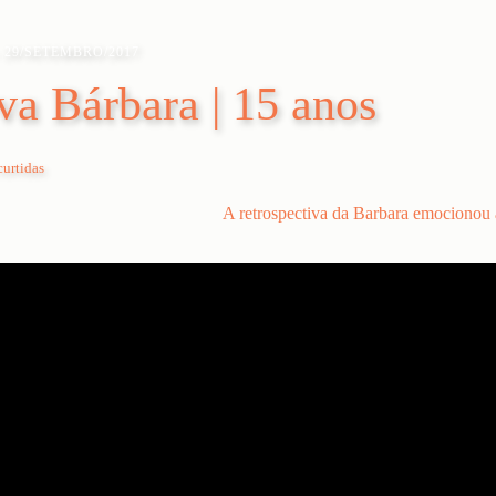
29/SETEMBRO/2017
va Bárbara | 15 anos
urtidas
A retrospectiva da Barbara emocionou 