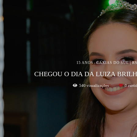
15 ANOS
CAXIAS DO SUL | R
CHEGOU O DIA DA LUIZA BRIL
540
visualizações
0
curti