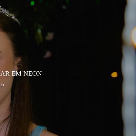
S
HAR EM NEON
das