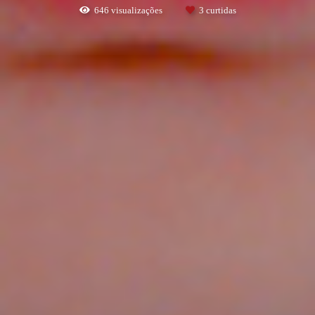
646
visualizações
3
curtidas