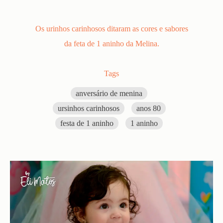
Os urinhos carinhosos ditaram as cores e sabores
da feta de 1 aninho da Melina.
Tags
anversário de menina
ursinhos carinhosos
anos 80
festa de 1 aninho
1 aninho