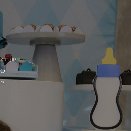
SUL | RS
TO
das