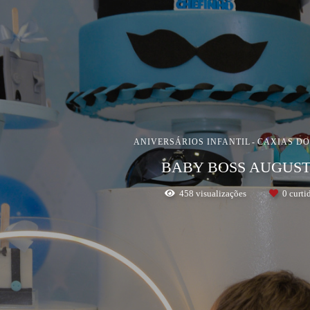
ANIVERSÁRIOS INFANTIL
CAXIAS DO 
BABY BOSS AUGUS
458
visualizações
0
curti