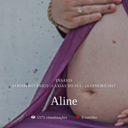
ENSAIOS
JARDIM BOTÂNICO | CAXIAS DO SUL
24/JANEIRO/2017
Aline
1171
visualizações
0
curtidas