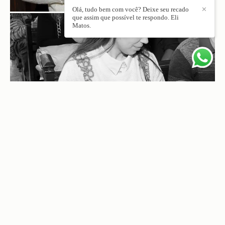
Olá, tudo bem com você? Deixe seu recado
✕
que assim que possível te respondo. Eli
Matos.