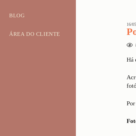
BLOG
16/05
Po
ÁREA DO CLIENTE
Há 
Acr
fot
Por
Fot