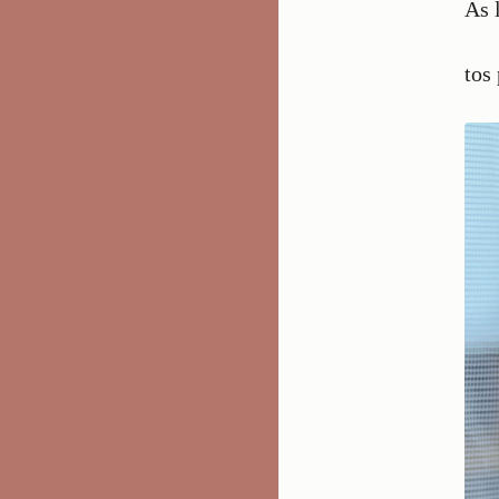
As 
tos