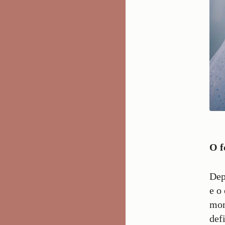
O f
Dep
e o
mom
def