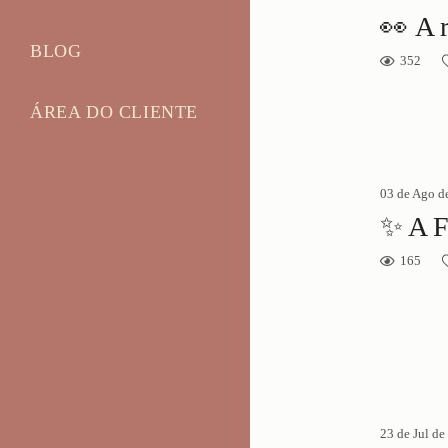
BLOG
352
ÁREA DO CLIENTE
03 de Ago d
✨ A F
165
23 de Jul de