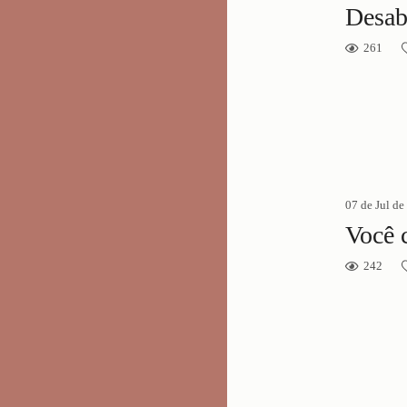
Desab
261
07 de Jul de
242