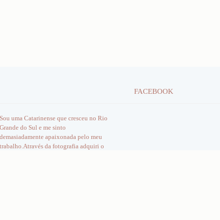
FACEBOOK
Sou uma Catarinense que cresceu no Rio
Grande do Sul e me sinto
demasiadamente apaixonada pelo meu
trabalho.Através da fotografia adquiri o
superpoder de congelar o tempo...
perpetuando registros únicos dos mais
variados momentos nas vidas dos clientes
que se...
Saiba mais