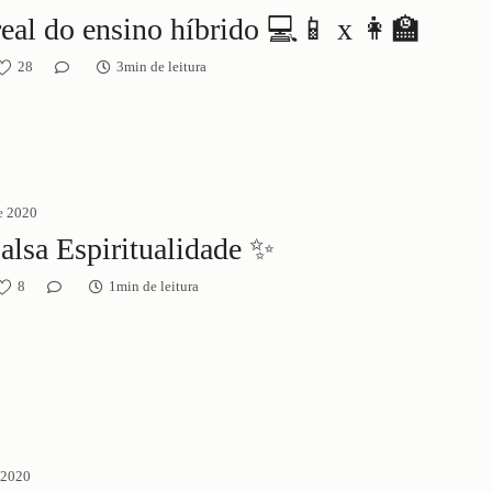
👀 A real do ensino híbrido 💻📱 x 👩‍🏫
28
3min de leitura
e 2020
alsa Espiritualidade ✨
8
1min de leitura
 2020