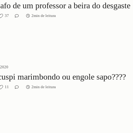
afo de um professor a beira do desgaste
37
2min de leitura
 2020
Você cuspi marimbondo ou engole sapo????
11
2min de leitura