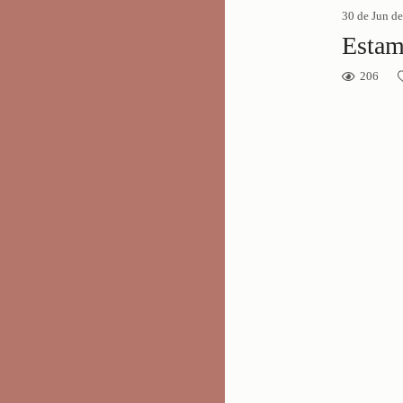
30 de Jun d
Estam
206