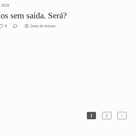
e 2020
os sem saída. Será?
8
2min de leitura
1
2
>