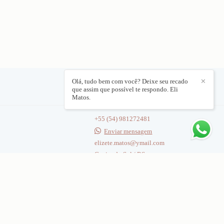
Olá, tudo bem com você? Deixe seu recado
✕
que assim que possível te respondo. Eli
CONTATO
Matos.
+55 (54) 981272481
Enviar mensagem
elizete.matos@ymail.com
Caxias do Sul / RS
Contato