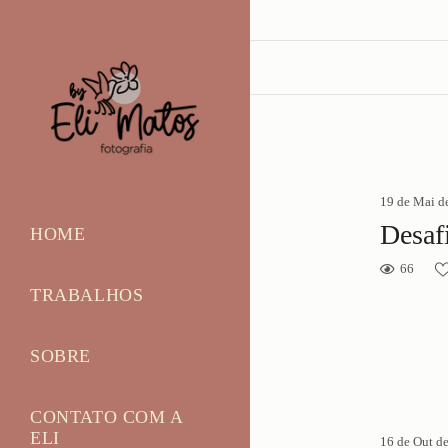
19 de Mai d
Desaf
HOME
66
TRABALHOS
SOBRE
CONTATO COM A
ELI
16 de Out d